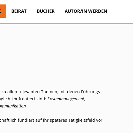
Zum
Inhalt
E
BEIRAT
BÜCHER
AUTOR/IN WERDEN
springen
en zu allen relevanten Themen, mit denen Führungs-
lich konfrontiert sind:
Kostenmanagement,
Kommunikation.
tlich fundiert auf ihr späteres Tätigkeitsfeld vor.