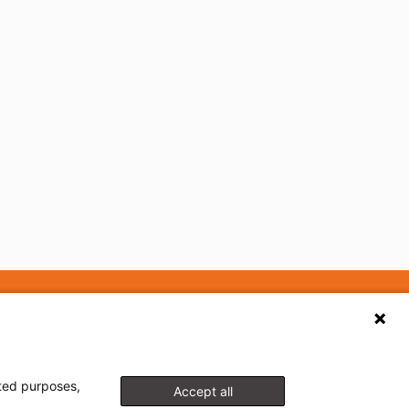
schutzerklärung
Autor/in werden?
Produktsicherheit (GPSR)
cted purposes,
Accept all