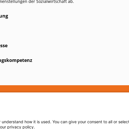
menstellungen der Sozialwirtschaft ab.
lung
esse
ungskompetenz
Impressum
Daten
r understand how it is used. You can give your consent to all or sele
our privacy policy.