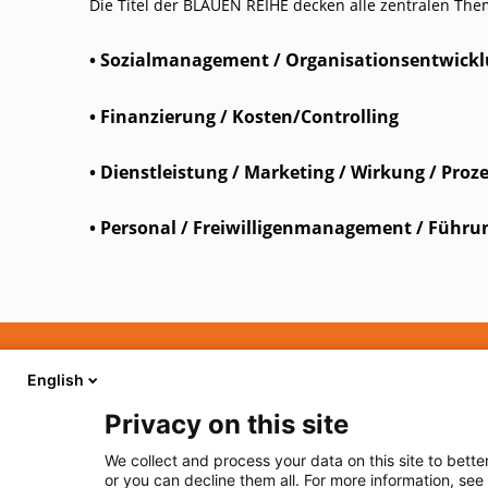
Die Titel der BLAUEN REIHE decken alle zentralen The
• Sozialmanagement / Organisationsentwick
• Finanzierung / Kosten/Controlling
• Dienstleistung / Marketing / Wirkung / Proz
• Personal / Freiwilligenmanagement / Führ
© 2026 Walhalla u. Praetoria Verlag GmbH & Co. KG
English
Privacy on this site
We collect and process your data on this site to bette
or you can decline them all. For more information, see 